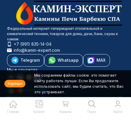
Федеральный интернет-гипермаркет отопительной и
климатический техники, товаров для дома, дачи, бани, сауны и
хамам.
+7 (991) 835-14-04
info@kamin-expert.com
Telegram
Whatsapp
MAX
Мы в соцсетях
Мы сохраняем файлы cookie: это помогает
сайту работать лучше. Если Вы продолжите
Хорошо
использовать сайт, мы будем считать, что Вас
это устраивает.
Каталог товаров
Компания
Информация
Главная
Каталог
Корзина
Поиск
Войти
Политика персональных данных
© 2001-2026 Камин-Эксперт ИП Понюхов В. А. ОГРНИП
326527500040181