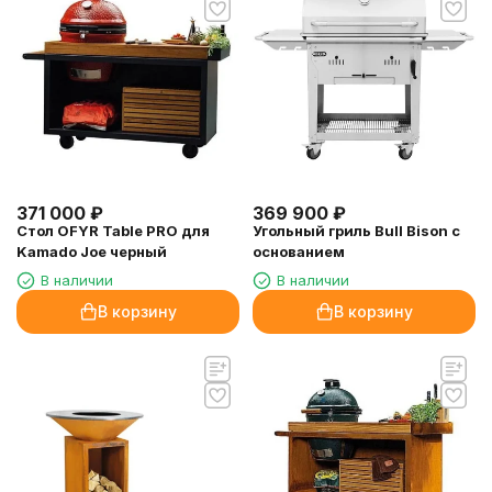
371 000
₽
369 900
₽
Стол OFYR Table PRO для
Угольный гриль Bull Bison с
Kamado Joe черный
основанием
В наличии
В наличии
В корзину
В корзину