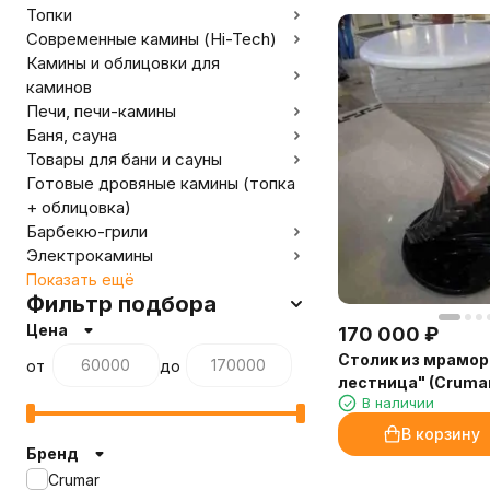
Топки
Современные камины (Hi-Tech)
Камины и облицовки для
каминов
Печи, печи-камины
Баня, сауна
Товары для бани и сауны
Готовые дровяные камины (топка
+ облицовка)
Барбекю-грили
Электрокамины
Показать ещё
Фильтр подбора
Цена
170 000
₽
Столик из мрамор
от
до
лестница" (Cruma
В наличии
В корзину
Бренд
Crumar