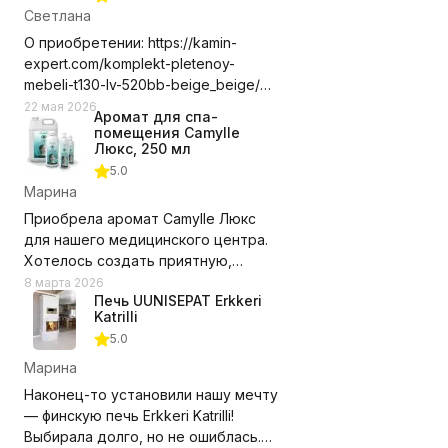
Светлана
О приобретении: https://kamin-
expert.com/komplekt-pletenoy-
mebeli-t130-lv-520bb-beige_beige/
Долго выбирала где приобрести
22 мая 2026
Аромат для спа-
этот комплект мебели, сравнивала
помещения Camylle
цены с учетом доставки. Выбор
Люкс, 250 мл
компании оказался правильным.
5.0
Доставили в срок, удобное для нас
Марина
время, помогли с разгрузкой.
Приобрела аромат Camylle Люкс
Замечаний нет! Рекомендую и
для нашего медицинского центра.
компанию и выбранный нами
Хотелось создать приятную,
комплект мебели.
располагающую атмосферу для
8 марта 2026
Недостатки - Пока не обнаружили.
Печь UUNISEPAT Erkkeri
пациентов, но при этом без резких
Katrilli
запахов. Этот аромат превзошёл
5.0
ожидания!
Марина
Состав из эфирных масел каяпута,
Наконец-то установили нашу мечту
гваякового дерева, мяты и
— финскую печь Erkkeri Katrilli!
эвкалипта даёт именно тот эффект,
Выбирала долго, но не ошиблась.