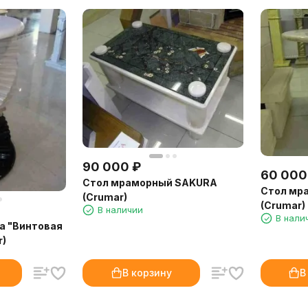
90 000
₽
60 000
Стол мраморный SAKURA
Стол мр
(Crumar)
(Crumar)
В наличии
В нали
а "Винтовая
r)
В корзину
В