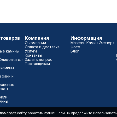
 товаров
Компания
Информация
О компании
Магазин Камин-Эксперт
Оплата и доставка
Фото
ые камины
Услуги
Блог
Контакты
блицовки для
Задать вопрос
Поставщикам
-камины
а
 бани и
ровяные
пка +
)
рили
мины
помогает сайту работать лучше. Если Вы продолжите использовать с
7500040181