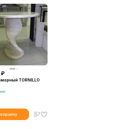
₽
аморный TORNILLO
чии
 корзину