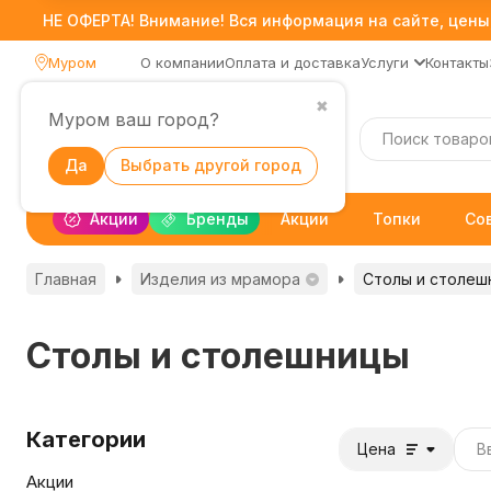
НЕ ОФЕРТА! Внимание! Вся информация на сайте, цены,
Муром
О компании
Оплата и доставка
Услуги
Контакты
✖
Муром ваш город?
Каталог
Да
Выбрать другой город
Акции
Бренды
Акции
Топки
Со
Главная
Изделия из мрамора
Столы и столеш
Столы и столешницы
Категории
Цена
Акции