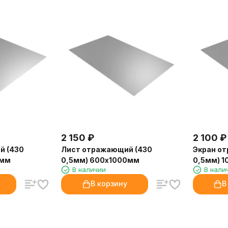
2 150
₽
2 100
₽
й (430
Лист отражающий (430
Экран о
0мм
0,5мм) 600х1000мм
0,5мм) 
В наличии
В нали
В корзину
В