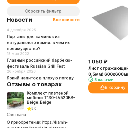
Сбросить фильтр
Новости
Все новости
4 декабря 2025
Порталы для каминов из
натурального камня: в чем их
преимущество?
18 мая 2022
Главный российский барбекю-
1 050
₽
фестиваль Russian Grill Fest
Лист отражающий
26 ноября 2020
0,5мм) 600х600м
Яркий напиток в плохую погоду
В наличии
Отзывы о товарах
В корзину
Комплект плетеной
мебели T130-LV520BB-
Beige_Beige
5.0
Светлана
О приобретении: https://kamin-