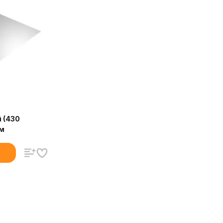
 (430
м