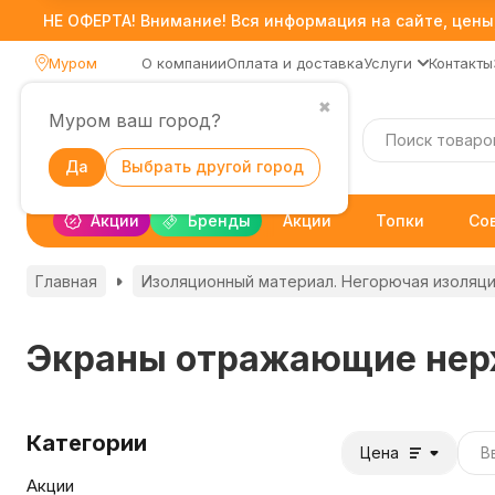
НЕ ОФЕРТА! Внимание! Вся информация на сайте, цены,
Муром
О компании
Оплата и доставка
Услуги
Контакты
✖
Муром ваш город?
Каталог
Да
Выбрать другой город
Акции
Бренды
Акции
Топки
Со
Главная
Изоляционный материал. Негорючая изоляц
Экраны отражающие не
Категории
Цена
Акции