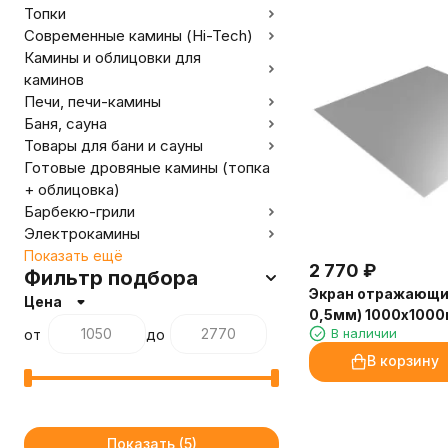
Топки
Современные камины (Hi-Tech)
Камины и облицовки для
каминов
Печи, печи-камины
Баня, сауна
Товары для бани и сауны
Готовые дровяные камины (топка
+ облицовка)
Барбекю-грили
Электрокамины
Показать ещё
2 770
₽
Фильтр подбора
Экран отражающи
Цена
0,5мм) 1000х100
В наличии
от
до
В корзину
Показать