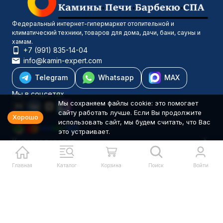
Федеральный интернет-гипермаркет отопительной и
климатический техники, товаров для дома, дачи, бани, сауны и
хамам.
+7 (991) 835-14-04
info@kamin-expert.com
Telegram
Whatsapp
MAX
Мы в соцсетях
Мы сохраняем файлы cookie: это помогает
сайту работать лучше. Если Вы продолжите
Хорошо
использовать сайт, мы будем считать, что Вас
это устраивает.
Каталог товаров
Компания
Информация
Главная
Каталог
Корзина
Поиск
Войти
Политика персональных данных
© 2001-2026 Камин-Эксперт ИП Понюхов В. А. ОГРНИП
326527500040181