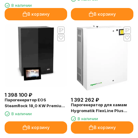
TSPA, 50.6 кВт
В наличии
В корзину
В корзину
1 398 100
₽
1 392 262
₽
Парогенератор EOS
Парогенератор для хамам
SteamRock 18,0 KW Premium
Hygromatik FlexLine Plus
(+Emotouch 3 ,черный)
В наличии
FLP30-TSPA, 24.5 кВт
В наличии
В корзину
В корзину