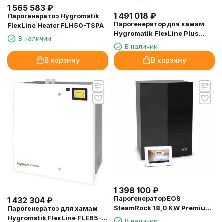
1 565 583
₽
1 491 018
₽
Парогенератор Hygromatik
Парогенератор для хамам
FlexLine Heater FLH50-TSPA
Hygromatik FlexLine Plus
В наличии
FLP40-TSPA, 32.6 кВт
В наличии
В корзину
В корзину
1 398 100
₽
Парогенератор EOS
1 432 304
₽
SteamRock 18,0 KW Premium
Парогенератор для хамам
(+Emotouch 3 ,белый)
Hygromatik FlexLine FLE65-
В наличии