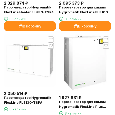
2 329 874
₽
2 095 373
₽
Парогенератор Hygromatik
Парогенератор для хамам
FlexLine Heater FLH80-TSPA
Hygromatik FlexLine FLE100-
TSPA, 78.4 кВт
В наличии
В наличии
В корзину
В корзину
2 050 514
₽
1 927 831
₽
Парогенератор Hygromatik
Парогенератор для хамам
FlexLine FLE130-TSPA
Hygromatik FlexLine Plus
В наличии
FLP50-TSPA, 40.7 кВт
В наличии